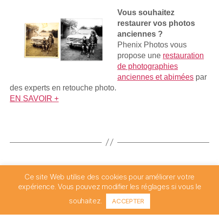
Vous souhaitez
restaurer vos photos
anciennes ?
Phenix Photos vous
propose une
restauration
de photographies
anciennes et abimées
par
des experts en retouche photo.
EN SAVOIR +
Ce site Web utilise des cookies pour améliorer votre
expérience. Vous pouvez modifier les réglages si vous le
souhaitez.
ACCEPTER
© 2026
Phenix Photos
Haut
↑