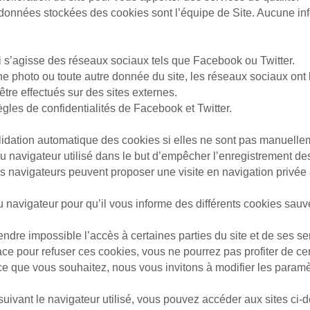
 don­nées sto­ckées des co­okies sont l’équipe de Site. Aucune in
qu’i s’agisse des réseaux sociaux tels que Facebook ou Twitter.
photo ou toute autre donnée du site, les ré­seaux so­ciaux ont la 
 être effectués sur des sites externes.
ègles de confidentialités de Facebook et Twitter.
alidation au­to­ma­ti­que­ des cookies si elles ne sont pas manue
na­vi­ga­teur utilisé dans le but d’em­pê­cher l’en­re­gis­tre­ment d
es na­vi­ga­teurs peuvent proposer une visite en navigation priv
 navigateur pour qu’il vous informe des différents co­okies sauve
 rendre impossible l’accès à certaines parties du site et de ses se
ce pour re­fu­ser ces cookies, vous ne pourrez pas pro­fi­ter de c
 que vous souhaitez, nous vous in­vi­tons à modifier les paramèt
suivant le navigateur utilisé, vous pouvez accéder aux sites ci-