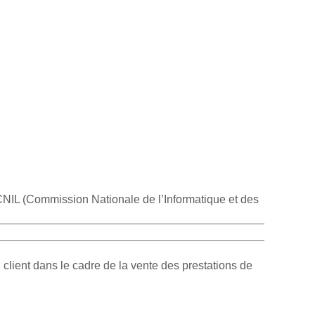
 (Com­mis­sion Na­tio­nale de l’In­for­ma­tique et des
n client dans le cadre de la vente des prestations de