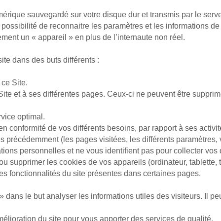
­nu­mé­rique sauvegardé sur votre disque dur et transmis par le ser
 possibilité de re­con­naitre les paramètres et les informations de l’
ement un « appareil » en plus de l’internaute non réel.
site dans des buts différents :
 ce Site.
 au Site et à ses différentes pages. Ceux-ci ne peuvent être suppr
rvice optimal.
e en conformité de vos différents be­soins, par rap­port à ses ac
précédemment (les pages vi­si­tées, les différents pa­ra­mètres, vo
tions per­son­nelles et ne vous identifient pas pour collecter vo
ou supprimer les co­okies de vos appareils (ordinateur, tablette
es fonctionnalités du site présentes dans certaines pages.
s le but ana­ly­ser les in­for­ma­tions utiles des vi­si­teurs. Il peut 
mélioration du site pour vous apporter des services de qualité.