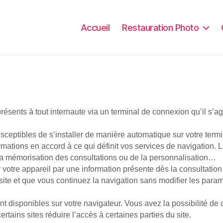
Accueil
Restauration Photo
présents à tout in­ter­naute via un ter­mi­nal de connexion qu’il s’ag
ceptibles de s’ins­tal­ler de manière automatique sur votre ter­mi­na
or­ma­tions en accord à ce qui définit vos services de navigation. L
 de la mémorisation des consultations ou de la personnalisation…
sur votre appareil par une information présente dès la consultation 
site et que vous continuez la navigation sans modifier les param
t disponibles sur votre navigateur. Vous avez la possibilité de 
rtains sites réduire l’accès à certaines parties du site.