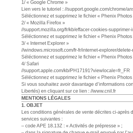
1/ « Google Chrome »
Lien vers le tutoriel : //support.google.com/chrome/a
Séléctionnez et supprimez le fichier « Phenix Photos 
2/ « Mozilla Fi­re­fox »
//support.mozilla.org/fr/kb/effacer-cookies-supprimer-
Séléctionnez et supprimez le fichier « Phenix Photos 
3/ « In­ter­net Ex­plo­rer »
//windows.microsoft.com/fr-fr/internet-explorer/dele
Séléctionnez et supprimez le fichier « Phenix Photos 
4/ Sa­fari
//support.apple.com/kb/PH17191?viewlocale=fr_FR
Séléctionnez et supprimez le fichier « Phenix Photos 
Si vous souhaitez avoir davantage d’informations conce
Li­ber­tés) en cliquant sur ce lien : //www.cnil.fr
MENTIONS LÉGALES
1. OBJET
Les conditions générales de vente décrites ci-après dé
services suivantes :
– code APE 18.13Z : « Activités de prépresse » ;
– dans la signature de chaque e-mail envoyé par l’au