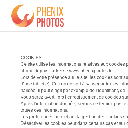
Phenix
Photos
COOKIES
Ce site utilise les in­for­ma­tions relatives aux co­okies 
phone de­puis l’adresse www.phenixphotos.fr.
Lors de votre présence sur le site, les co­okies sont sus
d’une ta­blette). Ce co­okie sert à sauvegarder les in­f
na­li­sée. Il peut s’agit par exemple de l’identifiant,
Vous serez averti lors l’en­re­gis­tre­ment de co­okies 
Après l’information donnée, si vous ne fermez pas le 
toutes ces informations.
Les préférences permettant la gestion des cookies son
Désactiver les cookies peut dans certains cas et sur ce