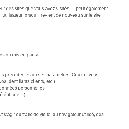
­veur des sites que vous avez visités. IL peut également
utilisateur lors­qu’il re­vient de nouveau sur le site
imés ou mis en pause.
tivités précédentes ou ses paramètres. Ceux-ci vous
s identifiants clients, etc.)
s données personnelles.
, téléphone…).
s’agir du tra­fic de visite, du na­vi­ga­teur utilisé, des