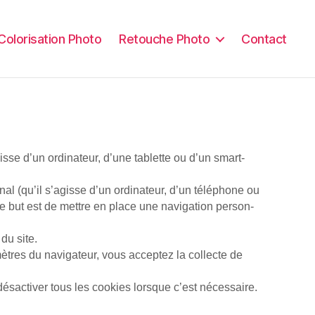
Colorisation Photo
Retouche Photo
Contact
isse d’un or­di­na­teur, d’une ta­blette ou d’un smart­
l (qu’il s’agisse d’un or­di­na­teur, d’un té­lé­phone ou
e but est de mettre en place une na­vi­ga­tion per­son­
du site.
ètres du navigateur, vous acceptez la collecte de
désactiver tous les cookies lorsque c’est nécessaire.