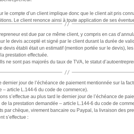
r le compte d’un client implique donc que le client ait pris co
ions. Le client renonce ainsi à toute application de ses éventu
epreneur est due par ce même client, y compris en cas d’annulat
 le devis accepté et signé par le client durant la durée de valid
le devis établi était un estimatif (mention portée sur le devis),
la prestation effectuée.
. Ils ne sont pas majorés du taux de TVA, le statut d’autoentrepr
le dernier jour de l’échéance de paiement mentionnée sur la fact
e – article L.144-6 du code de commerce).
ations s’effectue au plus tard le dernier jour de l’échéance de pa
n de la prestation demandée – article L.144-6 du code de commerc
s par chèque, virement bancaire ou Paypal, la livraison des pre
t s’effectue :