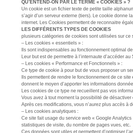
QU’EN­TEND-ON PAR LE TERME « CO­OKIES » ?
Un co­okie est un fi­chier texte de petite taille al­pha
s’agir d’un ser­veur externe (tiers). Le co­okie donne la
internet. Les Cookies permettent de re­con­naitre égal
LES DIF­FÉ­RENTS TYPES DE CO­OKIES
plusieurs catégories de co­okies sont uti­li­sées sur ce 
– Les co­okies « es­sen­tiels » :
Ils sont in­dis­pen­sables au fonc­tion­ne­ment optimal de
Leur but est de permettre à l’in­ter­naute d’ac­cé­der
– Les cookies « Per­for­mance et Fonc­tion­nels » :
Ce type de cookie à pour but de vous pro­po­ser un se
Ils permettent de rendre le fonc­tion­ne­ment de ce sit
donnent le moyen d’apporter les in­for­ma­tions données 
Les co­okies de ce type ne recueillent pas vos informa
Vous avez à tout moment la possibilité de désactiver 
Après ces modifications, vous n’aurez plus accès à d
– Les co­okies ana­ly­tiques :
Ce site fait usage du service web « Google Ana­ly­tics » dan
statistiques de visite, du nombre de pages vues, etc.
Ces données sont utiles et permettent d’optimiser l’a