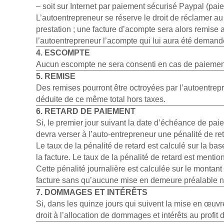
– soit sur Internet par paiement sécurisé Paypal (pai
L’autoentrepreneur se réserve le droit de réclamer au c
prestation ; une facture d’acompte sera alors remise a
l’autoentrepreneur l’acompte qui lui aura été demand
4. ESCOMPTE
Aucun escompte ne sera consenti en cas de paiement
5. REMISE
Des remises pourront être octroyées par l’autoentrepr
déduite de ce même total hors taxes.
6. RETARD DE PAIEMENT
Si, le premier jour suivant la date d’échéance de pai
devra verser à l’auto-entrepreneur une pénalité de ret
Le taux de la pénalité de retard est calculé sur la b
la facture. Le taux de la pénalité de retard est mention
Cette pénalité journalière est calculée sur le montan
facture sans qu’aucune mise en demeure préalable ne
7. DOMMAGES ET INTÉRÊTS
Si, dans les quinze jours qui suivent la mise en œuvre
droit à l’allocation de dommages et intérêts au profit 