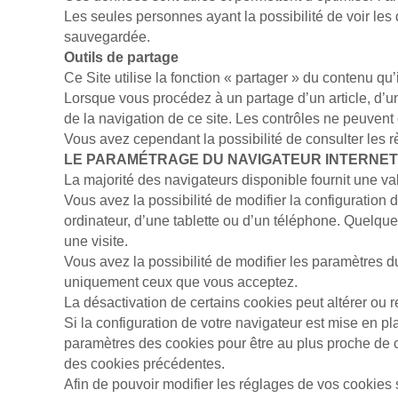
Les seules personnes ayant la possibilité de voir les
sauvegardée.
Ou­tils de par­tage
Ce Site uti­lise la fonction « par­tager » du conte­nu 
Lorsque vous procédez à un par­tage d’un article, d’une 
de la na­vi­ga­tion de ce site. Les contrôles ne peuvent
Vous avez cependant la possibilité de consulter les r
LE PA­RA­MÉ­TRAGE DU NA­VI­GA­TEUR IN­TER­NET
La majorité des na­vi­ga­teurs disponible fournit une v
Vous avez la possibilité de modifier la configuration du 
ordinateur, d’une tablette ou d’un téléphone. Quelqu
une visite.
Vous avez la possibilité de modifier les paramètres du
uniquement ceux que vous acceptez.
La désac­ti­va­tion de certains co­okies peut altérer ou
Si la configuration de votre navigateur est mise en pla
paramètres des cookies pour être au plus proche de ce
des cookies précédentes.
Afin de pouvoir modifier les réglages de vos cookies 