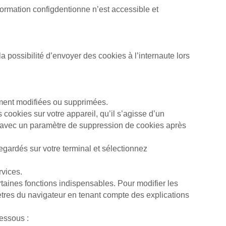
formation configdentionne n’est accessible et
possibilité d’en­voyer des co­okies à l’in­ter­naute lors
llement modifiées ou supprimées.
es co­okies sur votre appareil, qu’il s’agisse d’un
ée avec un paramètre de suppression de cookies après
gardés sur votre ter­mi­nal et sélectionnez
rvices.
ertaines fonc­tions indispensables. Pour modifier les
res du na­vi­ga­teur en tenant compte des explications
dessous :