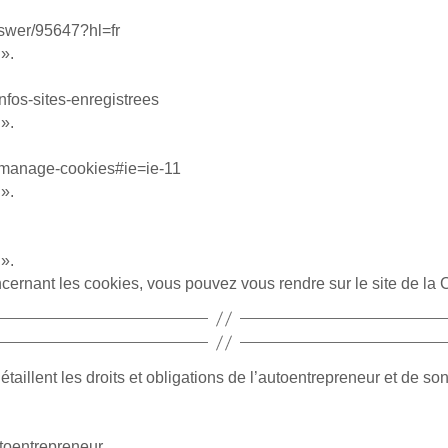
nswer/95647?hl=fr
».
infos-sites-enregistrees
».
te-manage-cookies#ie=ie-11
».
».
rnant les cookies, vous pouvez vous rendre sur le site de la CNIL
taillent les droits et obligations de l’autoentrepreneur et de so
toentrepreneur.