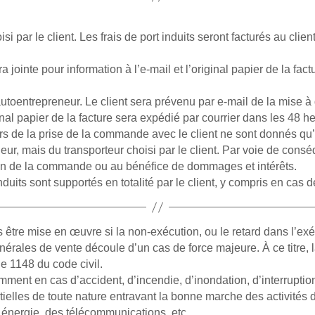
si par le client. Les frais de port induits seront facturés au clie
 jointe pour information à l’e-mail et l’original papier de la fa
utoentrepreneur. Le client sera prévenu par e-mail de la mise à 
ginal papier de la facture sera expédié par courrier dans les 48 he
ors de la prise de la commande avec le client ne sont donnés qu’
ur, mais du transporteur choisi par le client. Par voie de conséq
ation de la commande ou au bénéfice de dommages et intérêts.
induits sont supportés en totalité par le client, y compris en ca
s être mise en œuvre si la non-exécution, ou le retard dans l’e
nérales de vente découle d’un cas de force majeure. À ce titre,
cle 1148 du code civil.
mment en cas d’accident, d’incendie, d’inondation, d’interruptio
tielles de toute nature entravant la bonne marche des activités 
 énergie, des télécommunications, etc.